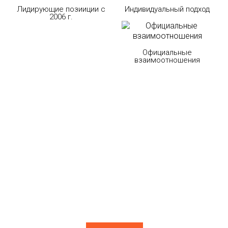
Лидирующие позииции с
Индивидуальный подход
2006 г.
Официальные
взаимоотношения
Наша
продукция
Современное производство, инновации и тотальный
контроль – всё это обеспечивает полное соответствие
продукции актуальным техническим регламентам.
Применение товарной линейки на объектах обеспечит
высокую производительность труда, поможет
соблюсти высокие стандарты качества при реализации
проектов.