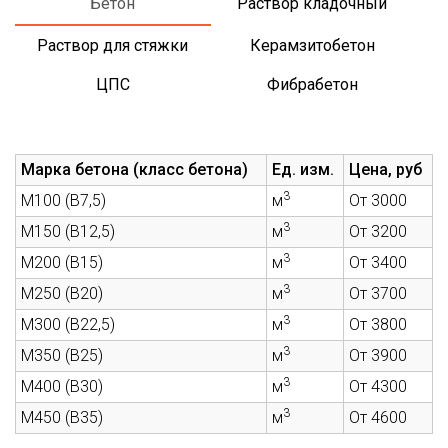
Бетон
Раствор кладочный
Раствор для стяжки
Керамзитобетон
ЦПС
Фибрабетон
Марка бетона (класс бетона)
Ед. изм.
Цена, руб
3
М100 (В7,5)
м
От 3000
3
М150 (В12,5)
м
От 3200
3
М200 (В15)
м
От 3400
3
М250 (В20)
м
От 3700
3
М300 (В22,5)
м
От 3800
3
М350 (В25)
м
От 3900
3
М400 (В30)
м
От 4300
3
М450 (В35)
м
От 4600