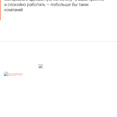
и спокойно работать — побольше бы таких
компаний.
ГОСТ на бетон
Увеличить
Изготавливаем бетон согласно ГОСТ 7473-2010 —
стандарту РФ, составленному с учётом главных
пунктов европейского стандарта EN 206-1:2000.
Полученная нами в 2019 году Декларация о
соответствии подтверждает, что производимые нами