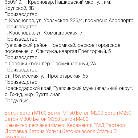
350910, г. Краснодар, Пашковский мкр., ул. им.
Крупской, 8Б
Производство
г. Краснодар, ул. Уральская, 226/4, промзона Аэропорта
Производство
г. Краснодар, ул. Командорская, 7
Производство
Туапсинский район, Новомихайловское городское
поселение, с. Ольгинка, квартал Предгорный, 5
Производство
г. Горячий ключ, пер. Промышленный, 2А
Производство
ст. Тбилисская, ул. Пролетарская, 65
Производство
Краснодарский край, Туапсинский муниципальный округ,
с. Бжид, мкр. Бухта Инал
Продукция
Бетон
Бетон М100
Бетон М150
Бетон М200
Бетон М250
Бетон М300
Бетон М350
Бетон М400
Цементно-песчаная смесь
Керамзит и ПМД
Раствор
Доставка бетона
Услуги бетононасоса
Статьи
О
компании