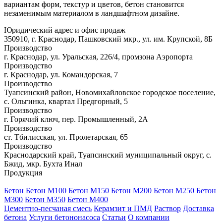
вариантам форм, текстур и цветов, бетон становится
незаменимым материалом в ландшафтном дизайне.
Юридический адрес и офис продаж
350910, г. Краснодар, Пашковский мкр., ул. им. Крупской, 8Б
Производство
г. Краснодар, ул. Уральская, 226/4, промзона Аэропорта
Производство
г. Краснодар, ул. Командорская, 7
Производство
Туапсинский район, Новомихайловское городское поселение,
с. Ольгинка, квартал Предгорный, 5
Производство
г. Горячий ключ, пер. Промышленный, 2А
Производство
ст. Тбилисская, ул. Пролетарская, 65
Производство
Краснодарский край, Туапсинский муниципальный округ, с.
Бжид, мкр. Бухта Инал
Продукция
Бетон
Бетон М100
Бетон М150
Бетон М200
Бетон М250
Бетон
М300
Бетон М350
Бетон М400
Цементно-песчаная смесь
Керамзит и ПМД
Раствор
Доставка
бетона
Услуги бетононасоса
Статьи
О компании