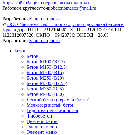
Карта сайта
Защита персональных данных
Работаем круглосуточно
betonomaster@mail.ru
Разработано
Клиент просто
©
ООО "Бетонмастер" - производство и доставка бетона в
Краснодаре.
ИНН – 2312194362; КПП - 231201001; ОГРН –
1122312007520; ОКПО – 09423736; ОКВЭД – 26.63
Разработано
Клиент просто
Бетон
Бетон
Бетон М100 (В7.5)
Бетон М150 (В12.5)
Бетон М200 (В15)
Бетон М250 (В20)
Бетон М300 (В22.5)
Бетон М350 (В25)
Бетон М400 (В30)
Легкий бетон (керамзитбетон)
Мелкозернистый бетон
Гидротехнический бетон
Фибробетон
Цветной бетон
Элемент меню
Элемент меню