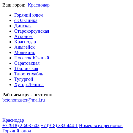
Ваш город:
Краснодар
Горячий ключ
с.Ольгинка
Динская
Старокорсунская
Агроном
Краснодар
Адыгейск
Молькино
Поселок Южный
Саратовская
Тбилисская
Тлюстенхабль
Тугургой
Хутор-Ленина
Работаем круглосуточно
betonomaster@mail.ru
Краснодар
+7 (918) 2-603-603
+7 (918) 333-444-1
Номeр всех регионов
Горячий ключ